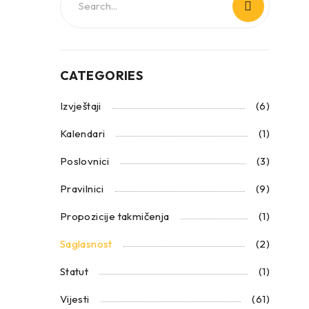
CATEGORIES
Izvještaji
(6)
Kalendari
(1)
Poslovnici
(3)
Pravilnici
(9)
Propozicije takmičenja
(1)
Saglasnost
(2)
Statut
(1)
Vijesti
(61)