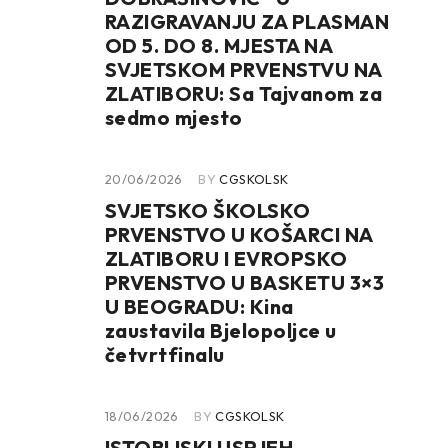
RAZIGRAVANJU ZA PLASMAN
OD 5. DO 8. MJESTA NA
SVJETSKOM PRVENSTVU NA
ZLATIBORU: Sa Tajvanom za
sedmo mjesto
20/06/2026
BY
CGSKOLSK
SVJETSKO ŠKOLSKO
PRVENSTVO U KOŠARCI NA
ZLATIBORU I EVROPSKO
PRVENSTVO U BASKETU 3×3
U BEOGRADU: Kina
zaustavila Bjelopoljce u
četvrtfinalu
18/06/2026
BY
CGSKOLSK
ISTORIJSKI USPJEH