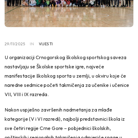
29/11/2025
IN
VIJESTI
U organizaciji Crnogorskog školskog sportskog saveza
nastavljaju se Školske sportske igre, najveće
manifestacije školskog sporta u zemlji, u okviru koje će
naredne sedmice početi takmičenja za učenike i učenice
VII, VIII i IX razreda.
Nakon uspješno završenih nadmetanja za mlađe
kategorije (V i VI razredi), najbolji predstavnici škola iz
sve četiri regije Crne Gore – pobjednici školskih,
opštinskih i regionalnih takmičenja odmjeriće snage u