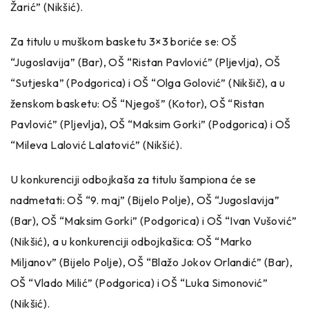
Žarić” (Nikšić).
Za titulu u muškom basketu 3×3 boriće se: OŠ
“Jugoslavija” (Bar), OŠ “Ristan Pavlović” (Pljevlja), OŠ
“Sutjeska” (Podgorica) i OŠ “Olga Golović” (Nikšič), a u
ženskom basketu: OŠ “Njegoš” (Kotor), OŠ “Ristan
Pavlović” (Pljevlja), OŠ “Maksim Gorki” (Podgorica) i OŠ
“Mileva Lalović Lalatović” (Nikšić).
U konkurenciji odbojkaša za titulu šampiona će se
nadmetati: OŠ “9. maj” (Bijelo Polje), OŠ “Jugoslavija”
(Bar), OŠ “Maksim Gorki” (Podgorica) i OŠ “Ivan Vušović”
(Nikšić), a u konkurenciji odbojkašica: OŠ “Marko
Miljanov” (Bijelo Polje), OŠ “Blažo Jokov Orlandić” (Bar),
OŠ “Vlado Milić” (Podgorica) i OŠ “Luka Simonović”
(Nikšić).