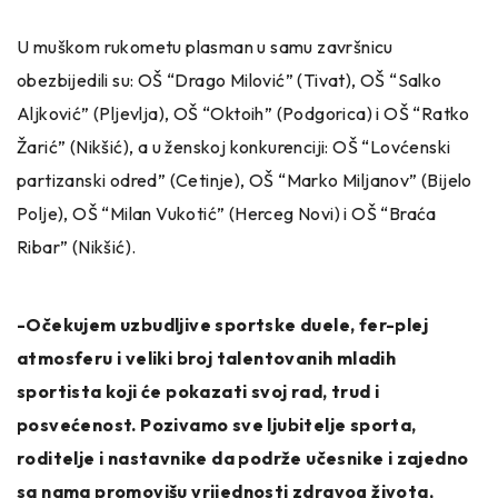
U muškom rukometu plasman u samu završnicu
obezbijedili su: OŠ “Drago Milović” (Tivat), OŠ “Salko
Aljković” (Pljevlja), OŠ “Oktoih” (Podgorica) i OŠ “Ratko
Žarić” (Nikšić), a u ženskoj konkurenciji: OŠ “Lovćenski
partizanski odred” (Cetinje), OŠ “Marko Miljanov” (Bijelo
Polje), OŠ “Milan Vukotić” (Herceg Novi) i OŠ “Braća
Ribar” (Nikšić).
-Očekujem uzbudljive sportske duele, fer-plej
atmosferu i veliki broj talentovanih mladih
sportista koji će pokazati svoj rad, trud i
posvećenost. Pozivamo sve ljubitelje sporta,
roditelje i nastavnike da podrže učesnike i zajedno
sa nama promovišu vrijednosti zdravog života,