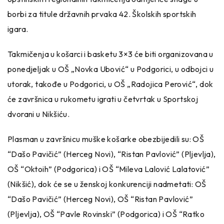
borbi za titule državnih prvaka 42. Školskih sportskih
igara.
Takmičenja u košarci i basketu 3×3 će biti organizovana u
ponedjeljak u OŠ „Novka Ubović“ u Podgorici, u odbojci u
utorak, takođe u Podgorici, u OŠ „Radojica Perović“, dok
će završnica u rukometu igrati u četvrtak u Sportskoj
dvorani u Nikšiću.
Plasman u završnicu muške košarke obezbijedili su: OŠ
“Dašo Pavičić” (Herceg Novi), “Ristan Pavlović” (Pljevlja),
OŠ “Oktoih” (Podgorica) i OŠ “Mileva Lalović Lalatović”
(Nikšić), dok će se u ženskoj konkurenciji nadmetati: OŠ
“Dašo Pavičić” (Herceg Novi), OŠ “Ristan Pavlović”
(Pljevlja), OŠ “Pavle Rovinski” (Podgorica) i OŠ “Ratko